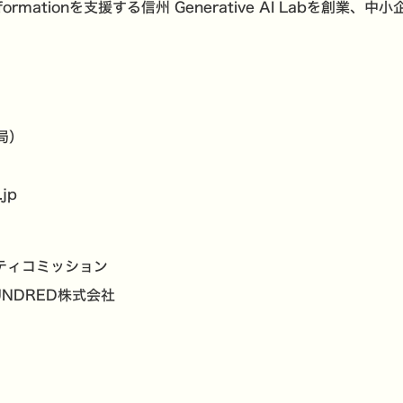
formationを支援する信州 Generative AI Labを創
局）
.jp
ティコミッション
NDRED株式会社