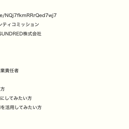
gle/NQj7fkmRRrQed7wj7
シティコミッション
UNDRED株式会社
事業責任者
い方
プにしてみたい方
Iを活用してみたい方